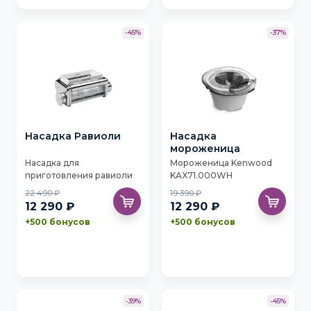
-45%
-37%
Насадка Равиоли
Насадка
мороженица
Насадка для
Мороженица Kenwood
приготовления равиоли
KAX71.000WH
Kenwood KAX93.A0ME
22 490 ₽
19 390 ₽
12 290 ₽
12 290 ₽
+500 бонусов
+500 бонусов
-39%
-45%