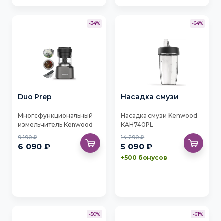
-34%
-64%
Duo Prep
Насадка смузи
Многофункциональный
Насадка смузи Kenwood
измельчитель Kenwood
KAH740PL
CHP80.000SI
9 190 ₽
14 290 ₽
6 090 ₽
5 090 ₽
+500 бонусов
-50%
-61%