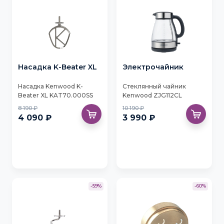
Насадка K-Beater XL
Электрочайник
Насадка Kenwood K-
Стеклянный чайник
Beater XL KAT70.000SS
Kenwood ZJG112CL
8 190 ₽
10 190 ₽
4 090 ₽
3 990 ₽
-59%
-60%