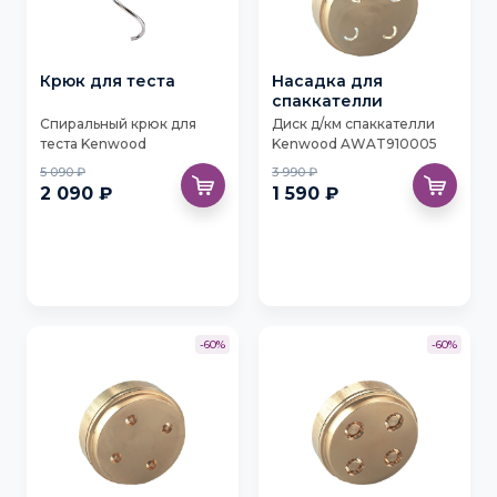
Крюк для теста
Насадка для
спаккателли
Спиральный крюк для
Диск д/км спаккателли
теста Kenwood
Kenwood AWAT910005
KAT72.000SS
5 090 ₽
3 990 ₽
2 090 ₽
1 590 ₽
-60%
-60%