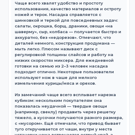
Чаще всего хвалят удобство и простоту
использования, качество материалов и остроту
ножей и терок. Насадка справляется с
шинковкой и теркой для повседневных задач:
салаты, окрошка, борщ, драники, овощи «на
шаверму», сыр, колбаса — получается быстро и
аккуратно, без «недорезов». Отмечают, что
деталей немного, конструкция продумана —
мыть легко. Плюсом называют диск с
регулировкой толщины слайсов и работу на
низких скоростях миксера. Для ежедневной
готовки на семью из 2–3 человек насадка
подходит отлично. Некоторые пользователи
используют нож в чаше для мелкого
измельчения курицы/мяса и орехов.
Из замечаний чаще всего всплывает нарезка
кубиком: нескольким покупателям она
показалась неудачной — твердые овощи
(например, свеклу) продавить через решетку
тяжело, а кусочки получаются разного размера,
с «мусором». Ещё отмечали, что привод бывает
туго откручивается от чаши, внутри у места
установки ножа встречается острый край, а