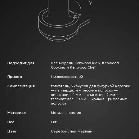
Подходит для
Все модели Kenwood kMix, Kenwood
Cooking и Kenwood Chef
Привод
Низкоскоростной
Комплектация
толкатель, 5 конусов для фигурной нарезки:
— паппардели – плоские полоски —
лингвини – 4 мм — спагетти – 2 мм —
таглиателле – 9 мм — кринкл – рифлёные
полоски
Материал
Металл, пластик
Вес
1 кг
Цвет
Серебристый, чёрный