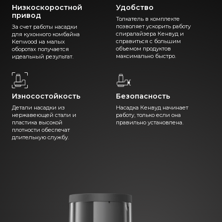
Низкоскоростной
Удобство
привод
Толкатель в комплекте
позволяет ускорить работу
За счет работы насадки
спиралайзера Кенвуд и
для кухонного комбайна
справиться с большим
Kenwood на малых
объемом продуктов
оборотах получается
максимально быстро.
идеальный результат.
Износостойкость
Безопасность
Детали насадки из
Насадка Кенвуд начинает
нержавеющей стали и
работу, только если она
пластика высокой
правильно установлена.
плотности обеспечат
длительную службу.