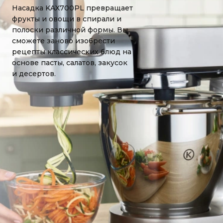
Насадка KAX700PL превращает
фрукты и овощи в спирали и
полоски различной формы. Вы
сможете заново изобрести
рецепты классических блюд на
основе пасты, салатов, закусок
и десертов.