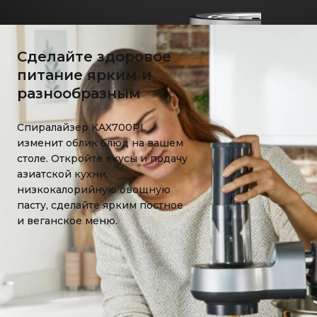
Сделайте здоровое
питание ярким и
разнообразным
Спиралайзер KAX700PL
изменит облик блюд на вашем
столе. Откройте вкусы и подачу
азиатской кухни,
низкокалорийную овощную
пасту, сделайте ярким постное
и веганское меню.