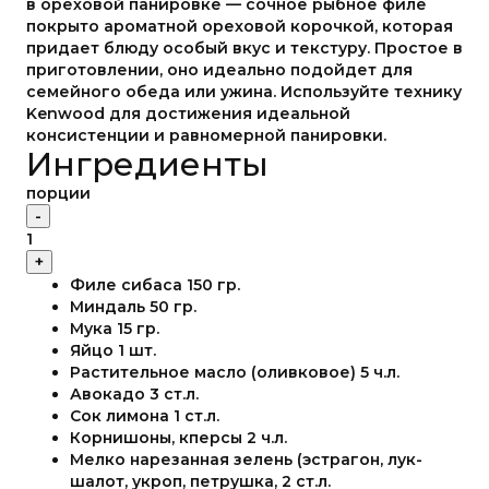
в ореховой панировке — сочное рыбное филе
покрыто ароматной ореховой корочкой, которая
придает блюду особый вкус и текстуру. Простое в
приготовлении, оно идеально подойдет для
семейного обеда или ужина. Используйте технику
Kenwood для достижения идеальной
консистенции и равномерной панировки.
Ингредиенты
порции
-
1
+
Филе сибаса
150
гр.
Миндаль
50
гр.
Мука
15
гр.
Яйцо
1
шт.
Растительное масло (оливковое)
5
ч.л.
Авокадо
3
ст.л.
Сок лимона
1
ст.л.
Корнишоны, кперсы
2
ч.л.
Мелко нарезанная зелень (эстрагон, лук-
шалот, укроп, петрушка,
2
ст.л.