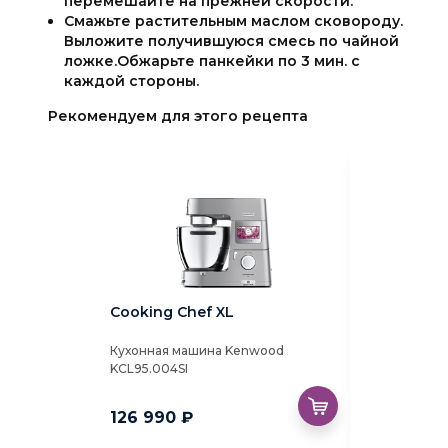
перемешайте на прежней скорости.
Смажьте растительным маслом сковороду.
Выложите получившуюся смесь по чайной
ложке.Обжарьте панкейки по 3 мин. с
каждой стороны.
Рекомендуем для этого рецепта
Cooking Chef XL
Насадка о
Кухонная машина Kenwood
Высокоскоро
KCL95.004SI
овощерезка 
18 390 ₽
126 990 ₽
9 190 ₽