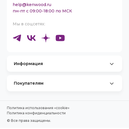
help@kenwood.ru
пн-пт с 09:00-18:00 по МСК
Мы в соцсетях:
Информация
Партнеры
Сервисные центры
Каталог товаров
Покупателям
Контакты
Оплата и Доставка
Стать амбассадором Kenwood
Обмен и Возврат
Договор-оферта для юридических лиц
Договор-оферта по Trade-In
Политика использования «сookie»
Правила Акций
Политика конфиденциальности
© Все права защищены.