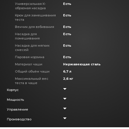
Универсальная К-
Есть
образная насадка
Крюк для замешивания
Есть
теста
Венчик для взбивания
Есть
Насадка для
Есть
помешивания
Насадка для мягких
Есть
смесей
Паровая корзина
Есть
Материал чаши
Нержавеющая сталь
Общий объём чаши
6,7 л
Максимальный вес
2,6 кг
теста в чаше
Корпус
Мощность
Габариты
Высота - 37,8 см
Ширина - 41,3 см
Управление
Максимальная
1500 Вт
потребляемая мощность
Глубина - 33,6 см
Производство
Тип управления
Электронный
Максимальная скорость
16 000 об/мин
Вес
12 кг
вращения
Количество скоростей
13
Прорезиненные ножки
Нескользящая подошва