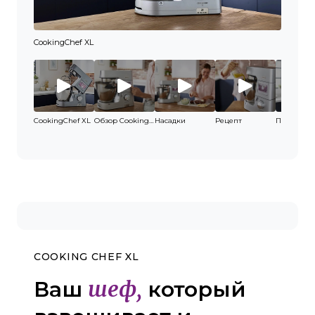
CookingChef XL
Обзор C
CookingChef XL
Обзор Cooking Chef XL
Насадки
Рецепт
COOKING CHEF XL
шеф,
Ваш
который