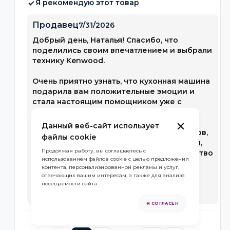
Я рекомендую этот товар
Продавец
7/31/2026
Добрый день, Наталья! Спасибо, что
поделились своим впечатлением и выбрали
технику Kenwood.
Очень приятно узнать, что кухонная машина
подарила вам положительные эмоции и
стала настоящим помощником уже с
первого дня. К вашим возможностям
действительно открываются широкие
Данный веб-сайт использует
горизонты для кулинарных экспериментов,
файлы cookie
особенно с дополнительными насадками,
Продолжая работу, вы соглашаетесь с
которые позволяют реализовать множество
использованием файлов cookie с целью предложения
задач на кухне быстро и удобно.
контента, персонализированной рекламы и услуг,
отвечающих вашим интересам, а также для анализа
С наилучшими пожеланиями, команда
посещаемости сайта
DE'LONGHI GROUP
Я СОГЛАСЕН