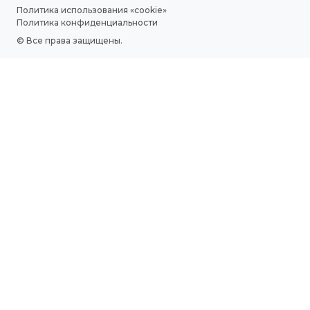
Договор-оферта по Trade-In
Политика использования «сookie»
Правила Акций
Политика конфиденциальности
© Все права защищены.