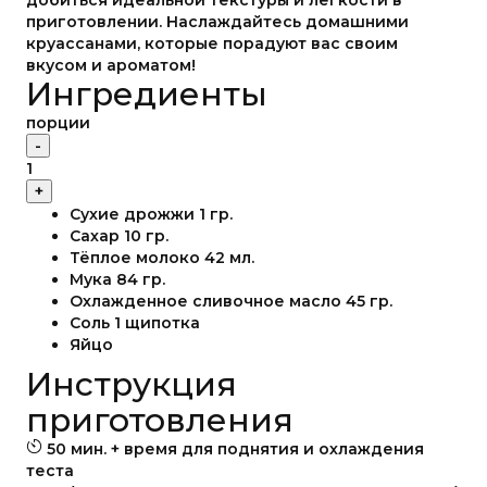
добиться идеальной текстуры и лёгкости в
приготовлении. Наслаждайтесь домашними
круассанами, которые порадуют вас своим
вкусом и ароматом!
Ингредиенты
порции
-
1
+
Сухие дрожжи
1
гр.
Сахар
10
гр.
Тёплое молоко
42
мл.
Мука
84
гр.
Охлажденное сливочное масло
45
гр.
Соль
1
щипотка
Яйцо
Инструкция
приготовления
50 мин. + время для поднятия и охлаждения
теста