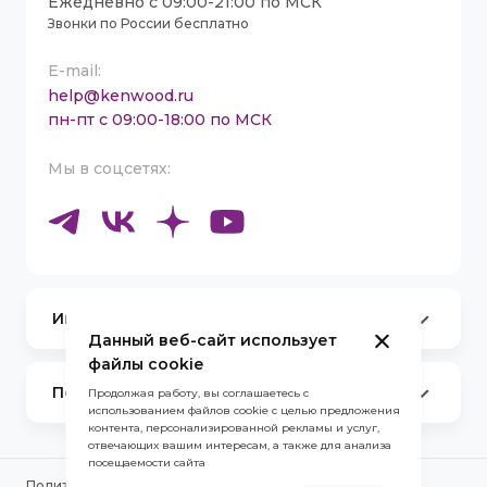
Ежедневно с 09:00-21:00 по МСК
Звонки по России бесплатно
E-mail:
help@kenwood.ru
пн-пт с 09:00-18:00 по МСК
Мы в соцсетях:
Информация
Данный веб-сайт использует
Партнеры
Сервисные центры
файлы cookie
Каталог товаров
Покупателям
Продолжая работу, вы соглашаетесь с
Контакты
использованием файлов cookie с целью предложения
Оплата и Доставка
Стать амбассадором Kenwood
контента, персонализированной рекламы и услуг,
Обмен и Возврат
отвечающих вашим интересам, а также для анализа
Договор-оферта для юридических лиц
посещаемости сайта
Договор-оферта по Trade-In
Политика использования «сookie»